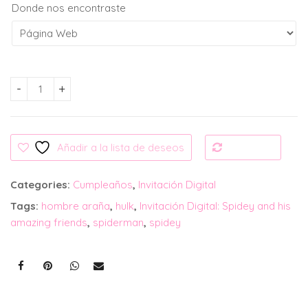
Donde nos encontraste
Invitación Digital: Spidey and his amazing friends cantida
Añadir a la lista de deseos
Compare
Categories:
Cumpleaños
,
Invitación Digital
Tags:
hombre araña
,
hulk
,
Invitación Digital: Spidey and his
amazing friends
,
spiderman
,
spidey