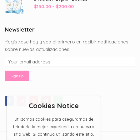
through
Price
$
150.00
–
$
200.00
$200.00
range:
$150.00
through
Newsletter
$200.00
Regístrese hoy y sea el primero en recibir notificaciones
sobre nuevas actualizaciones.
Cookies Notice
Utilizamos cookies para asegurarnos de
brindarle la mejor experiencia en nuestro
sitio web. Si continúa utilizando este sitio,
Hi Candy Bar 2023 All Rights Reserved.