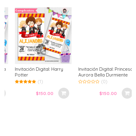
Invitación Digital: Harry
Invitación Digital: Princesa
Potter
Aurora Bella Durmiente
(1)
(0)
5.00
0
out of 5
out
$
150.00
$
150.00
of
5