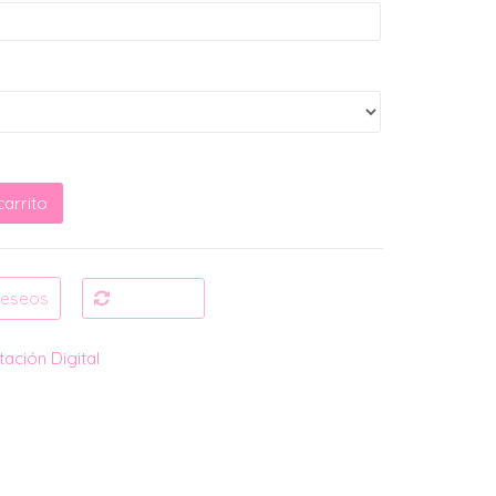
carrito
cantidad
 deseos
Compare
itación Digital