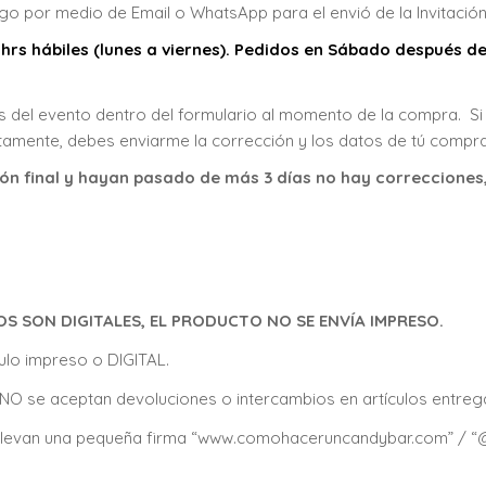
 por medio de Email o WhatsApp para el envió de la Invitación
 hrs hábiles (lunes a viernes). Pedidos en Sábado después de
 del evento dentro del formulario al momento de la compra. Si 
amente, debes enviarme la corrección y los datos de tú compra
n final y hayan pasado de más 3 días no hay correcciones, s
SON DIGITALES, EL PRODUCTO NO SE ENVÍA IMPRESO.
lo impreso o DIGITAL.
os, NO se aceptan devoluciones o intercambios en artículos entre
as llevan una pequeña firma “www.comohaceruncandybar.com” /