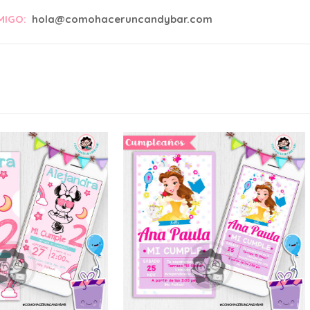
MIGO:
hola@comohaceruncandybar.com