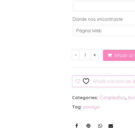
Donde nos encontraste
Añadir al 
Invitación Digital: Pocoyo 
Añadir a la lista de
Categories:
Cumpleaños
,
Inv
Tag:
pocoyo