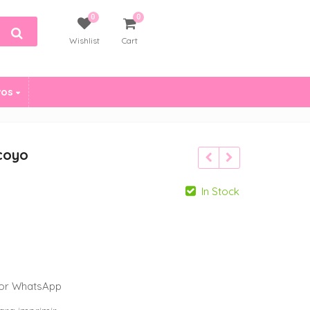
0
0
Wishlist
Cart
vos
ocoyo
In Stock
 por WhatsApp