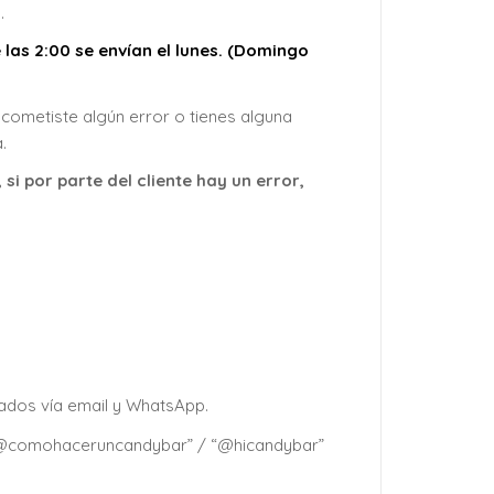
.
 las 2:00 se envían el lunes. (Domingo
cometiste algún error o tienes alguna
.
i por parte del cliente hay un error,
gados vía email y WhatsApp.
 “@comohaceruncandybar” / “@hicandybar”