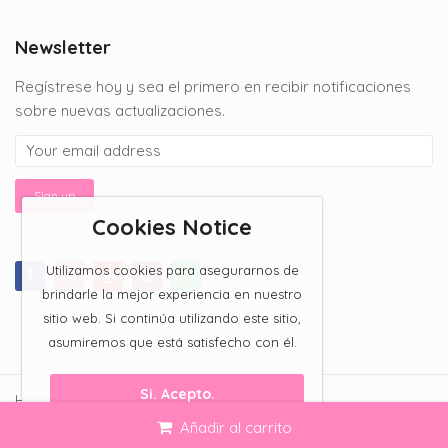
$150.00
through
Newsletter
$200.00
Regístrese hoy y sea el primero en recibir notificaciones
sobre nuevas actualizaciones.
Cookies Notice
Utilizamos cookies para asegurarnos de
brindarle la mejor experiencia en nuestro
sitio web. Si continúa utilizando este sitio,
asumiremos que está satisfecho con él.
Si. Acepto.
Hi Candy Bar 2023 All Rights Reserved.
Añadir al carrito