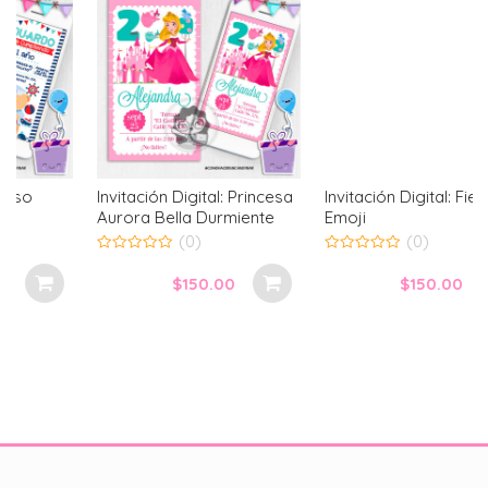
Invitación Digital: Princesa
Invitación Digital: Fiesta
Aurora Bella Durmiente
Emoji
(0)
(0)
0
0
out
out
$
150.00
$
150.00
of
of
5
5