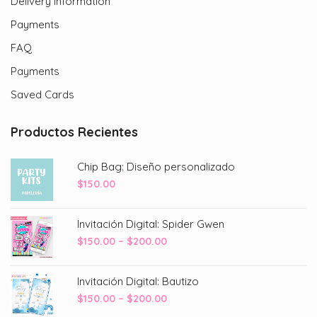
Delivery Information
Payments
FAQ
Payments
Saved Cards
Productos Recientes
Chip Bag: Diseño personalizado
$
150.00
Invitación Digital: Spider Gwen
Price
$
150.00
–
$
200.00
range:
$150.00
Invitación Digital: Bautizo
through
Price
$
150.00
–
$
200.00
$200.00
range: