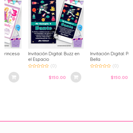
Invitación Digital: Buzz en
Invitación Digital: Princesa
el Espacio
Bella
(0)
(0)
0
0
out
out
$
150.00
$
150.00
of
of
5
5