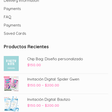
Delivery Information
Payments
FAQ
Payments
Saved Cards
Productos Recientes
Chip Bag: Diseño personalizado
$
150.00
Invitación Digital: Spider Gwen
Price
$
150.00
–
$
200.00
range:
$150.00
Invitación Digital: Bautizo
through
Price
$
150.00
–
$
200.00
$200.00
range: