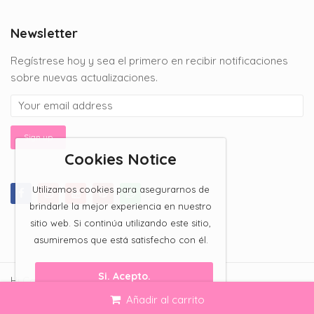
$150.00
through
Newsletter
$200.00
Regístrese hoy y sea el primero en recibir notificaciones
sobre nuevas actualizaciones.
Cookies Notice
Utilizamos cookies para asegurarnos de
brindarle la mejor experiencia en nuestro
sitio web. Si continúa utilizando este sitio,
asumiremos que está satisfecho con él.
Si. Acepto.
Hi Candy Bar 2023 All Rights Reserved.
Añadir al carrito