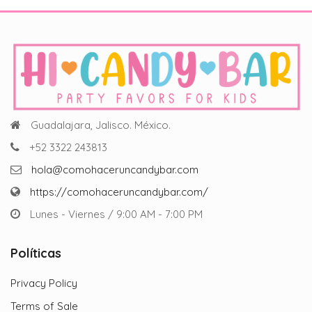
se
pueden
elegir
en
la
página
de
producto
Guadalajara, Jalisco. México.
+52 3322 243813
hola@comohaceruncandybar.com
https://comohaceruncandybar.com/
Lunes - Viernes / 9:00 AM - 7:00 PM
Políticas
Privacy Policy
Terms of Sale