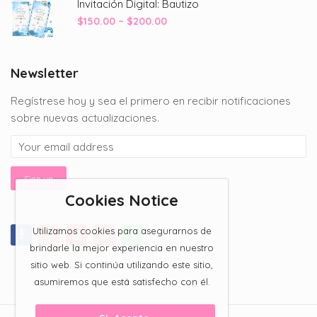
Invitación Digital: Bautizo
through
Price
$
150.00
–
$
200.00
$200.00
range:
$150.00
through
Newsletter
$200.00
Regístrese hoy y sea el primero en recibir notificaciones
sobre nuevas actualizaciones.
Cookies Notice
Utilizamos cookies para asegurarnos de
brindarle la mejor experiencia en nuestro
sitio web. Si continúa utilizando este sitio,
asumiremos que está satisfecho con él.