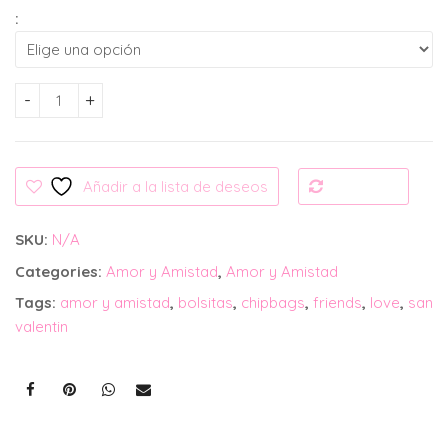
:
Chip Bag: Amor y Amistad Princesa Mulán cantidad
Añadir a la lista de deseos
Compare
SKU:
N/A
Categories:
Amor y Amistad
,
Amor y Amistad
Tags:
amor y amistad
,
bolsitas
,
chipbags
,
friends
,
love
,
san
valentin