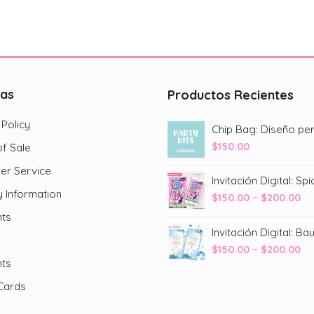
Las
opciones
se
pueden
elegir
cas
Productos Recientes
en
la
 Policy
página
$
150.00
f Sale
de
producto
er Service
y Information
Pr
$
150.00
–
$
200.00
ra
ts
$1
Invitación Digital: Ba
th
Pr
$
150.00
–
$
200.00
$2
ts
ra
$1
Cards
th
$2