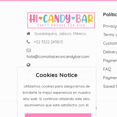
Políti
Privacy
Guadalajara, Jalisco. México.
Terms o
+52 3322 243813
Custom
Deliver
hola@comohaceruncandybar.com
Paymen
FAQ
https://comohaceruncandybar.com/
Cookies Notice
Paymen
Lunes - Viernes / 9:00 AM - 7:00
PM
Saved 
Utilizamos cookies para asegurarnos de
brindarle la mejor experiencia en nuestro
sitio web. Si continúa utilizando este sitio,
asumiremos que está satisfecho con él.
Hi Candy Bar 2023 All Rights Reserved.