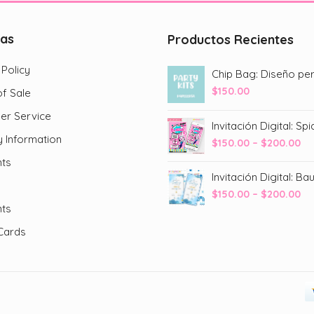
cas
Productos Recientes
 Policy
$
150.00
f Sale
er Service
y Information
Pr
$
150.00
–
$
200.00
ra
ts
$1
Invitación Digital: Ba
th
Pr
$
150.00
–
$
200.00
$2
ts
ra
$1
Cards
th
$2