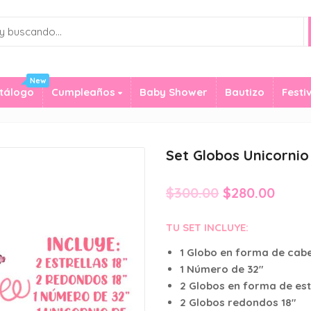
New
tálogo
Cumpleaños
Baby Shower
Bautizo
Festi
Set Globos Unicornio
Original
Curr
$
300.00
$
280.00
price
price
TU SET INCLUYE:
was:
is:
1 Globo en forma de cabe
$300.00.
$280.
1 Número de 32″
2 Globos en forma de estr
2 Globos redondos 18″