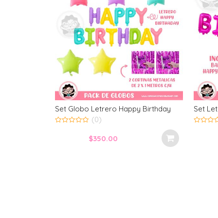
Happy Birthday
Set Letrero Happy Birthday Magenta
S
(0)
0
0
out
ou
$
280.00
of
of
5
5