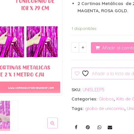
2 Cortinas Metálicas de
MAGENTA, ROSA GOLD.
1 disponibles
Añadir al carrit
Set Globos Unicornio Sleep 
Añadir a la lista de
SKU:
UNISLEEP5
Categories:
Globos
,
Kits de 
Tags:
globo de unicornio
,
Uni