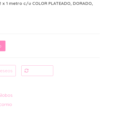
 2 x 1 metro c/u COLOR PLATEADO, DORADO,
o
No. 5 cantidad
 deseos
Compare
Globos
cornio