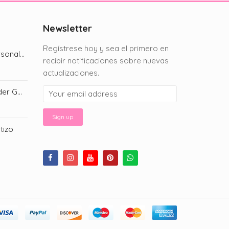
Newsletter
Regístrese hoy y sea el primero en
Chip Bag: Diseño personalizado
recibir notificaciones sobre nuevas
actualizaciones.
Invitación Digital: Spider Gwen
ice
nge:
50.00
utizo
rough
ice
00.00
nge:
50.00
rough
00.00