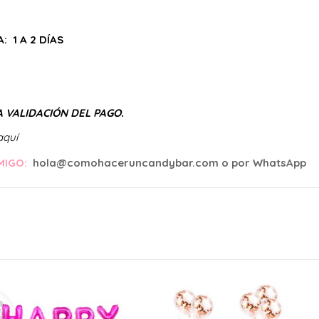
: 1 A 2
DÍAS
A VALIDACIÓN DEL PAGO.
aquí
MIGO:
hola@comohaceruncandybar.com o por WhatsApp