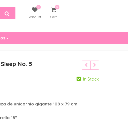
0
0
Wishlist
Cart
vos
 Sleep No. 5
ent
In Stock
za de unicornio gigante 108 x 79 cm
00.
ella 18″