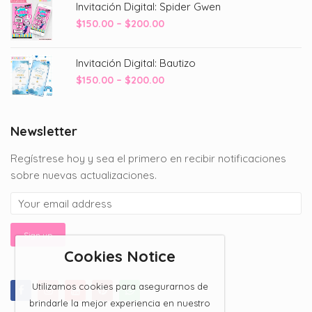
Invitación Digital: Spider Gwen
Price
$
150.00
–
$
200.00
range:
$150.00
Invitación Digital: Bautizo
through
Price
$
150.00
–
$
200.00
$200.00
range:
$150.00
through
Newsletter
$200.00
Regístrese hoy y sea el primero en recibir notificaciones
sobre nuevas actualizaciones.
Cookies Notice
Utilizamos cookies para asegurarnos de
brindarle la mejor experiencia en nuestro