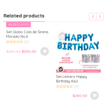
Related products
 DESCUENTO
Globo Cola de Sirena
do No.6
(0)
Original
Current
0.00
$
250.00
price
price
was:
is:
$280.00.
$250.00.
Set Letrero Happy
Set Glob
Birthday Azul
(0)
0
out
0
of
out
$
280.00
5
of
5