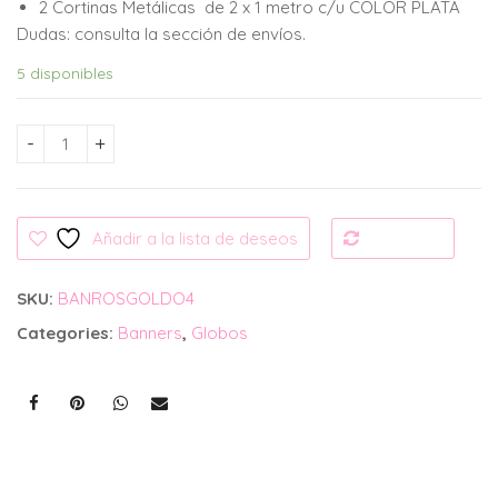
2 Cortinas Metálicas de 2 x 1 metro c/u COLOR PLATA
Dudas: consulta la sección de envíos.
5 disponibles
Set Banner Happy Birthday Rosa cantidad
Añadir a la lista de deseos
Compare
SKU:
BANROSGOLDO4
Categories:
Banners
,
Globos