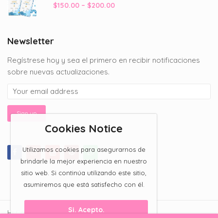
Price
$
150.00
–
$
200.00
$200.00
range:
$150.00
through
Newsletter
$200.00
Regístrese hoy y sea el primero en recibir notificaciones
sobre nuevas actualizaciones.
Cookies Notice
Utilizamos cookies para asegurarnos de
brindarle la mejor experiencia en nuestro
sitio web. Si continúa utilizando este sitio,
asumiremos que está satisfecho con él.
Si. Acepto.
Hi Candy Bar 2023 All Rights Reserved.