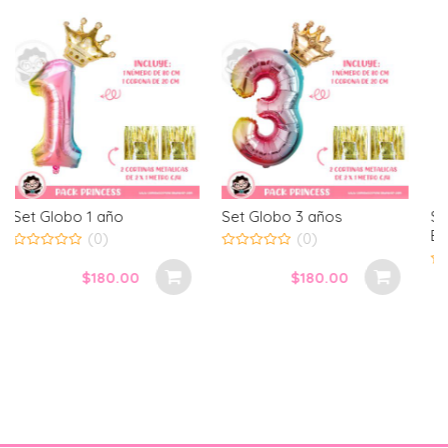
Set Globo 3 años
Set Banner Happy
Birthday blanco
(0)
(0)
0
out
$
180.00
0
of
out
$
200.00
5
of
5