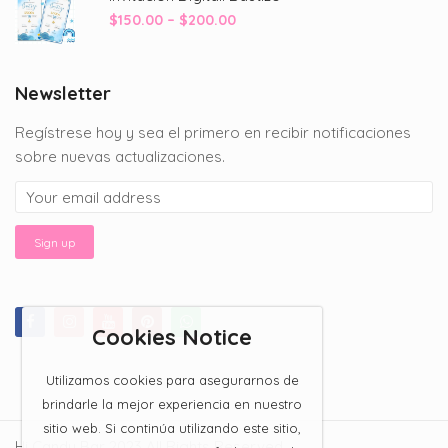
through
Price
$
150.00
–
$
200.00
$200.00
range:
$150.00
through
Newsletter
$200.00
Regístrese hoy y sea el primero en recibir notificaciones
sobre nuevas actualizaciones.
Cookies Notice
Utilizamos cookies para asegurarnos de
brindarle la mejor experiencia en nuestro
sitio web. Si continúa utilizando este sitio,
Hi Candy Bar 2023 All Rights Reserved.