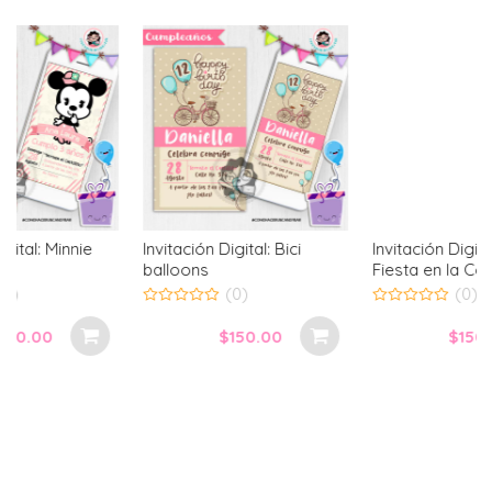
Invitación Digital: Bici
Invitación Digital: Animales
balloons
Fiesta en la Combie
(0)
(0)
0
0
out
out
$
150.00
$
150.00
of
of
5
5