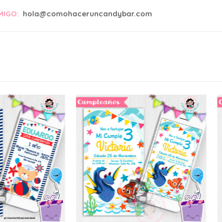
MIGO:
hola@comohaceruncandybar.com