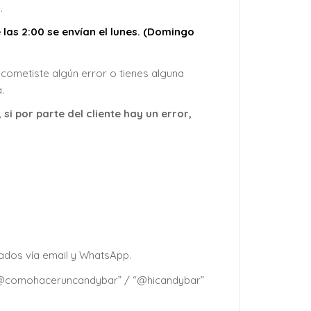
.
 las 2:00 se envían el lunes. (Domingo
cometiste algún error o tienes alguna
.
i por parte del cliente hay un error,
gados vía email y WhatsApp.
 “@comohaceruncandybar” / “@hicandybar”