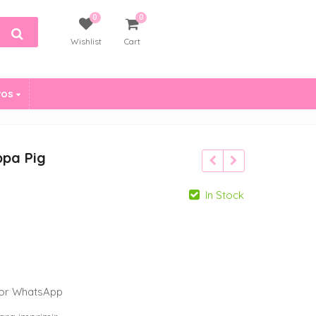
0
0
Wishlist
Cart
vos
ppa Pig
In Stock
 por WhatsApp