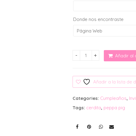
Donde nos encontraste
Añadir al 
Invitación Digital: Peppa Pi
Añadir a la lista de
Categories:
Cumpleaños
,
Inv
Tags:
cerdita
,
peppa pig