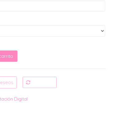
carrito
g cantidad
 deseos
Compare
itación Digital