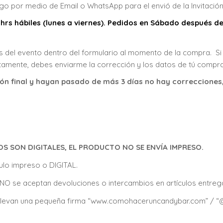
 por medio de Email o WhatsApp para el envió de la Invitación
 hrs hábiles (lunes a viernes). Pedidos en Sábado después de
 del evento dentro del formulario al momento de la compra. Si 
amente, debes enviarme la corrección y los datos de tú compra
n final y hayan pasado de más 3 días no hay correcciones, s
SON DIGITALES, EL PRODUCTO NO SE ENVÍA IMPRESO.
lo impreso o DIGITAL.
os, NO se aceptan devoluciones o intercambios en artículos entre
as llevan una pequeña firma “www.comohaceruncandybar.com” /