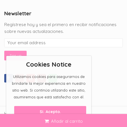
$150.00
through
Newsletter
$200.00
Regístrese hoy y sea el primero en recibir notificaciones
sobre nuevas actualizaciones.
Cookies Notice
Utilizamos cookies para asegurarnos de
brindarle la mejor experiencia en nuestro
sitio web. Si continúa utilizando este sitio,
asumiremos que está satisfecho con él.
Si. Acepto.
Hi Candy Bar 2023 All Rights Reserved.
Añadir al carrito