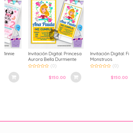
Invitación Digital: Princesa
Invitación Digital: Fiesta de
Aurora Bella Durmiente
Monstruos
(0)
(0)
0
0
out
out
$
150.00
$
150.00
of
of
5
5