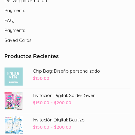
Delivery Information
Payments
FAQ
Payments
Saved Cards
Productos Recientes
Chip Bag: Diseño personalizado
$
150.00
Invitación Digital: Spider Gwen
Price
$
150.00
–
$
200.00
range:
$150.00
Invitación Digital: Bautizo
through
Price
$
150.00
–
$
200.00
$200.00
range: