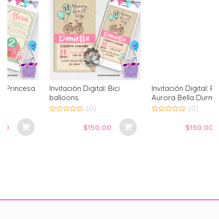
Invitación Digital: Bici
Invitación Digital: Princesa
balloons
Aurora Bella Durmiente
(0)
(0)
0
0
out
out
$
150.00
$
150.00
of
of
5
5