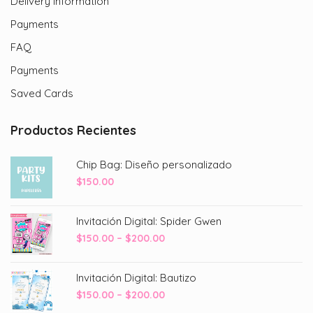
Delivery Information
Payments
FAQ
Payments
Saved Cards
Productos Recientes
Chip Bag: Diseño personalizado
$
150.00
Invitación Digital: Spider Gwen
Price
$
150.00
–
$
200.00
range:
$150.00
Invitación Digital: Bautizo
through
Price
$
150.00
–
$
200.00
$200.00
range: