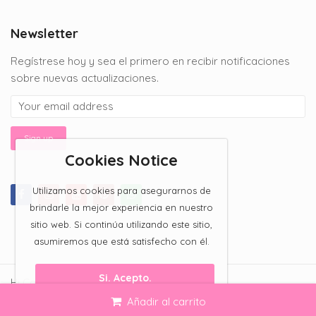
$150.00
through
Newsletter
$200.00
Regístrese hoy y sea el primero en recibir notificaciones
sobre nuevas actualizaciones.
Cookies Notice
Utilizamos cookies para asegurarnos de
brindarle la mejor experiencia en nuestro
sitio web. Si continúa utilizando este sitio,
asumiremos que está satisfecho con él.
Si. Acepto.
Hi Candy Bar 2023 All Rights Reserved.
Añadir al carrito