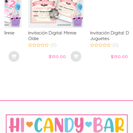
Invitación Digital: Minnie
Invitación Digital: Doctora
Oldie
Juguetes
(0)
(0)
0
0
out
out
$
150.00
$
150.00
of
of
5
5