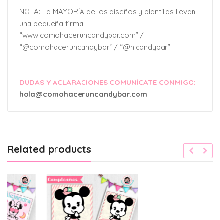
NOTA: La MAYORÍA de los diseños y plantillas llevan
una pequeña firma
“www.comohaceruncandybar.com” /
“@comohaceruncandybar” / “@hicandybar”
DUDAS Y ACLARACIONES COMUNÍCATE CONMIGO:
hola@comohaceruncandybar.com
Related products