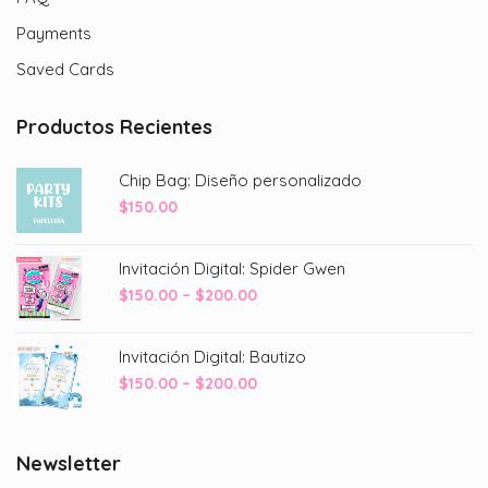
Payments
Saved Cards
Productos Recientes
Chip Bag: Diseño personalizado
$
150.00
Invitación Digital: Spider Gwen
Price
$
150.00
–
$
200.00
range:
$150.00
Invitación Digital: Bautizo
through
Price
$
150.00
–
$
200.00
$200.00
range:
$150.00
through
Newsletter
$200.00