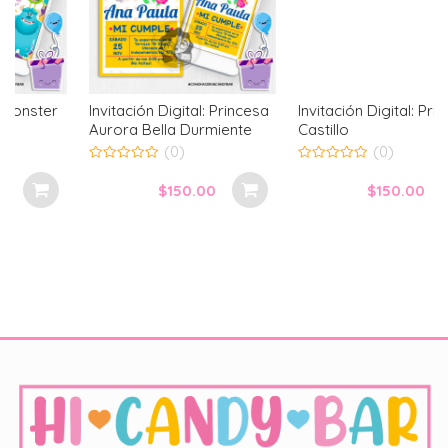
Invitación Digital: Princesa
Invitación Digital: Princesa
Aurora Bella Durmiente
Castillo
(0)
(0)
0
0
out
out
$
150.00
$
150.00
of
of
5
5