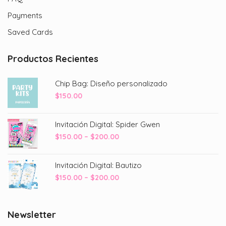
Payments
Saved Cards
Productos Recientes
Chip Bag: Diseño personalizado
$
150.00
Invitación Digital: Spider Gwen
Price
$
150.00
–
$
200.00
range:
$150.00
Invitación Digital: Bautizo
through
Price
$
150.00
–
$
200.00
$200.00
range:
$150.00
through
Newsletter
$200.00