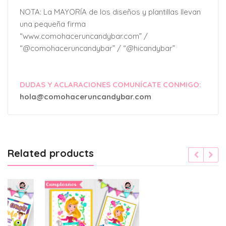
NOTA: La MAYORÍA de los diseños y plantillas llevan
una pequeña firma
“www.comohaceruncandybar.com” /
“@comohaceruncandybar” / “@hicandybar”
DUDAS Y ACLARACIONES COMUNÍCATE CONMIGO:
hola@comohaceruncandybar.com
Related products