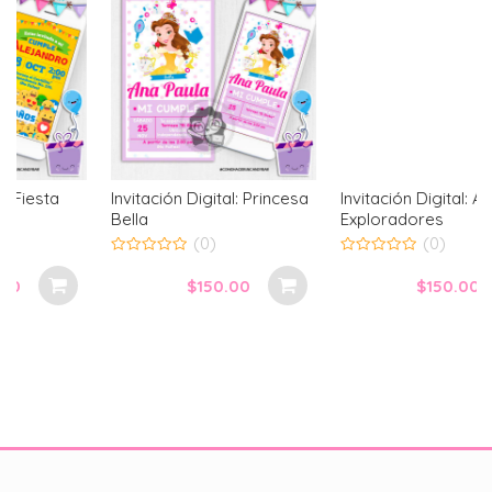
Invitación Digital: Princesa
Invitación Digital: Animales
Bella
Exploradores
(0)
(0)
0
0
out
out
$
150.00
$
150.00
of
of
5
5