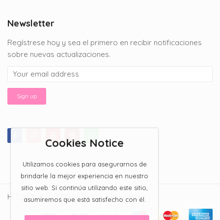
$150.00
through
Newsletter
$200.00
Regístrese hoy y sea el primero en recibir notificaciones
sobre nuevas actualizaciones.
Cookies Notice
Utilizamos cookies para asegurarnos de
brindarle la mejor experiencia en nuestro
sitio web. Si continúa utilizando este sitio,
Hi Candy Bar 2023 All Rights Reserved.
asumiremos que está satisfecho con él.