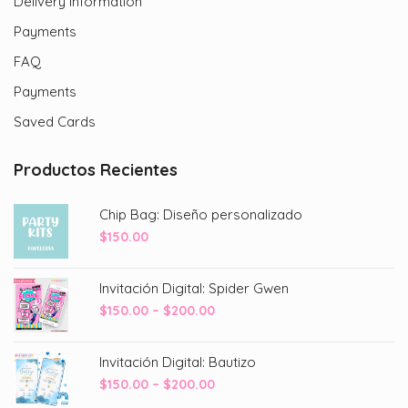
Delivery Information
Payments
FAQ
Payments
Saved Cards
Productos Recientes
Chip Bag: Diseño personalizado
$
150.00
Invitación Digital: Spider Gwen
Price
$
150.00
–
$
200.00
range:
$150.00
Invitación Digital: Bautizo
through
Price
$
150.00
–
$
200.00
$200.00
range: