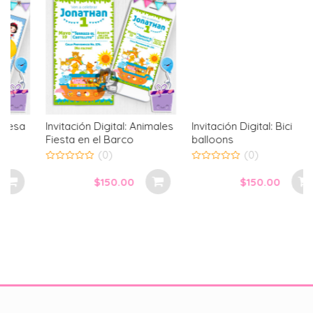
Invitación Digital: Animales
Invitación Digital: Bici
Fiesta en el Barco
balloons
(0)
(0)
0
0
out
out
$
150.00
$
150.00
of
of
5
5