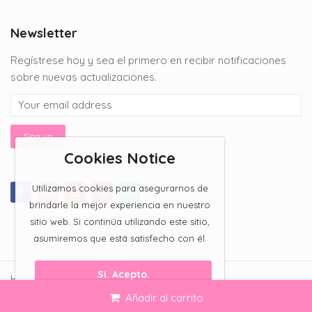
$150.00
through
Newsletter
$200.00
Regístrese hoy y sea el primero en recibir notificaciones
sobre nuevas actualizaciones.
Cookies Notice
Utilizamos cookies para asegurarnos de
brindarle la mejor experiencia en nuestro
sitio web. Si continúa utilizando este sitio,
asumiremos que está satisfecho con él.
Si. Acepto.
Hi Candy Bar 2023 All Rights Reserved.
Añadir al carrito