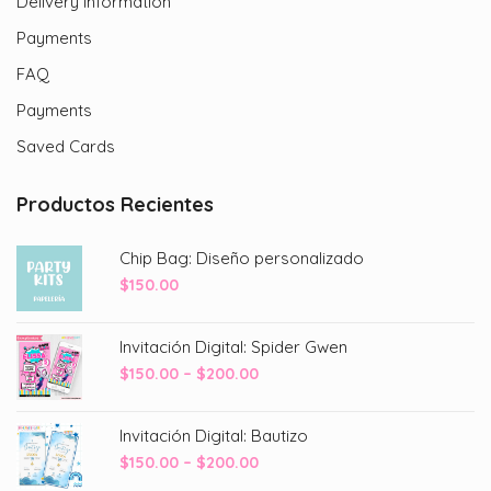
Delivery Information
Payments
FAQ
Payments
Saved Cards
Productos Recientes
Chip Bag: Diseño personalizado
$
150.00
Invitación Digital: Spider Gwen
Price
$
150.00
–
$
200.00
range:
$150.00
Invitación Digital: Bautizo
through
Price
$
150.00
–
$
200.00
$200.00
range: