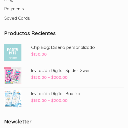
Payments
Saved Cards
Productos Recientes
Chip Bag: Diseño personalizado
$
150.00
Invitación Digital: Spider Gwen
Price
$
150.00
–
$
200.00
range:
$150.00
Invitación Digital: Bautizo
through
Price
$
150.00
–
$
200.00
$200.00
range:
$150.00
through
Newsletter
$200.00