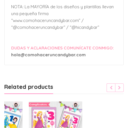
NOTA: La MAYORÍA de los diseños y plantillas llevan
una pequeña firma
“www.comohaceruncandybar.com” /
“@comohaceruncandybar” / “@hicandybar”
DUDAS Y ACLARACIONES COMUNÍCATE CONMIGO:
hola@comohaceruncandybar.com
Related products