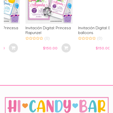
Invitación Digital: Princesa
Invitación Digital: Bici
Rapunzel
balloons
(0)
(0)
0
0
out
out
$
150.00
$
150.00
of
of
5
5