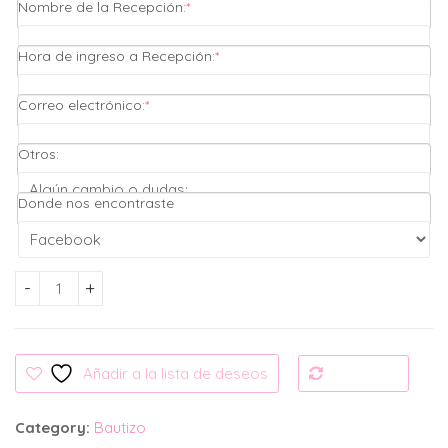
(required)
Nombre de la Recepción:
*
(required)
Hora de ingreso a Recepción:
*
(required)
Correo electrónico:
*
Otros:
Donde nos encontraste
Invitación Digital: Angelito Bautizo cantidad
Añadir a la lista de deseos
Compare
Category:
Bautizo