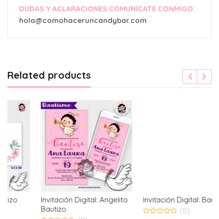
DUDAS Y ACLARACIONES COMUNÍCATE CONMIGO:
hola@comohaceruncandybar.com
Related products
Invitación Digital: Angelito
Invitación Digital: Bautizo
Bautizo
(0)