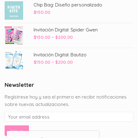
Chip Bag: Diseño personalizado
$
150.00
Invitación Digital: Spider Gwen
Price
$
150.00
–
$
200.00
range:
$150.00
Invitación Digital: Bautizo
through
Price
$
150.00
–
$
200.00
$200.00
range:
$150.00
through
Newsletter
$200.00
Regístrese hoy y sea el primero en recibir notificaciones
sobre nuevas actualizaciones.