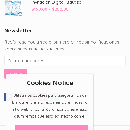
Invitación Digital: Bautizo
through
Price
$
150.00
–
$
200.00
$200.00
range:
$150.00
through
Newsletter
$200.00
Regístrese hoy y sea el primero en recibir notificaciones
sobre nuevas actualizaciones.
Cookies Notice
Utilizamos cookies para asegurarnos de
brindarle la mejor experiencia en nuestro
sitio web. Si continúa utilizando este sitio,
asumiremos que está satisfecho con él.