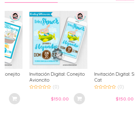
Invitación Digital: Conejito
Invitación Digital: Sirena
Avioncito
Cat
(0)
(0)
0
0
out
out
$
150.00
$
150.00
of
of
5
5