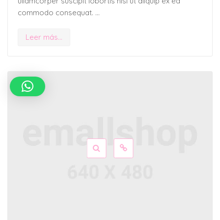
ullamcorper suscipit lobortis nisl ut aliquip ex ea
commodo consequat. …
Leer más...