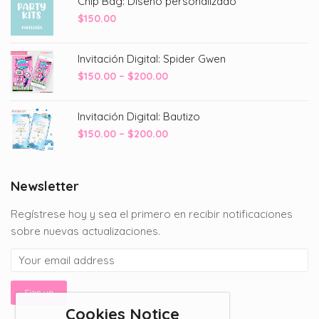
Chip Bag: Diseño personalizado
$
150.00
Invitación Digital: Spider Gwen
Price
$
150.00
–
$
200.00
range:
$150.00
Invitación Digital: Bautizo
through
Price
$
150.00
–
$
200.00
$200.00
range:
$150.00
through
Newsletter
$200.00
Regístrese hoy y sea el primero en recibir notificaciones
sobre nuevas actualizaciones.
Cookies Notice