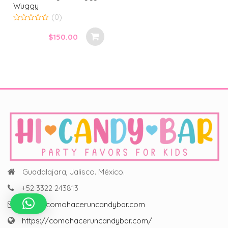
Wuggy
(0)
0
out
$
150.00
of
5
Guadalajara, Jalisco. México.
+52 3322 243813
hola@comohaceruncandybar.com
https://comohaceruncandybar.com/