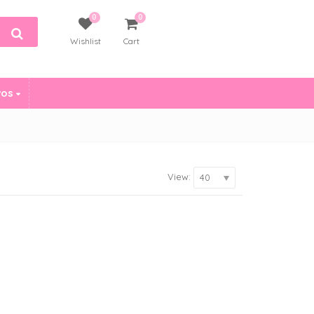
0
0
Wishlist
Cart
vos
View:
40