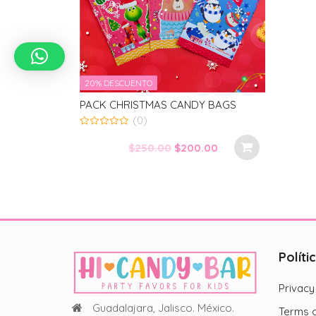
20% DESCUENTO
PACK CHRISTMAS CANDY BAGS
(0)
0
out
Original
Current
$
250.00
$
200.00
of
5
price
price
was:
is:
$250.00.
$200.00.
Políti
Privacy
Guadalajara, Jalisco. México.
Terms o