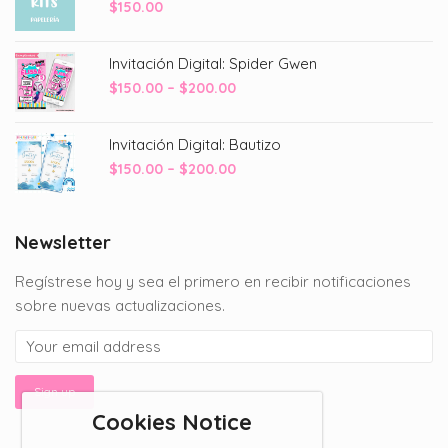
$
150.00
Invitación Digital: Spider Gwen
Price
$
150.00
–
$
200.00
range:
$150.00
Invitación Digital: Bautizo
through
Price
$
150.00
–
$
200.00
$200.00
range:
$150.00
through
Newsletter
$200.00
Regístrese hoy y sea el primero en recibir notificaciones
sobre nuevas actualizaciones.
Cookies Notice