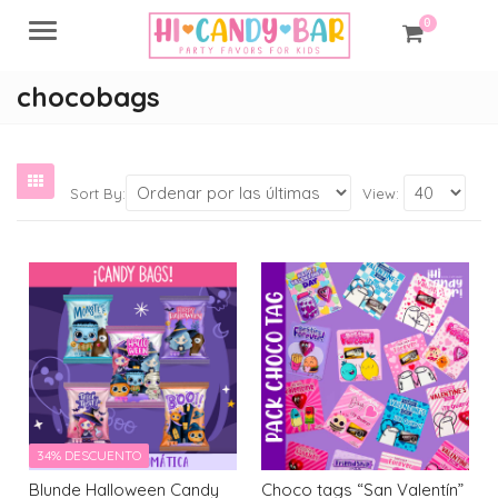
0
Menu
chocobags
Sort By:
View:
34% DESCUENTO
Blunde Halloween Candy
Choco tags “San Valentín”