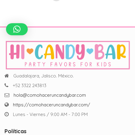
5
price
price
was:
is:
$200.00.
$150.00.
Guadalajara, Jalisco. México.
+52 3322 243813
hola@comohaceruncandybar.com
https://comohaceruncandybar.com/
Lunes - Viernes / 9:00 AM - 7:00 PM
Políticas