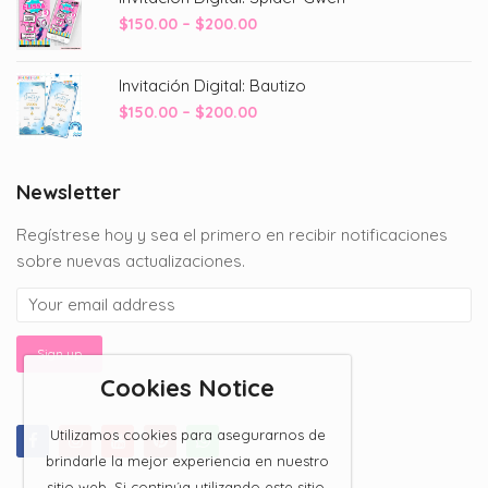
Price
$
150.00
–
$
200.00
range:
$150.00
Invitación Digital: Bautizo
through
Price
$
150.00
–
$
200.00
$200.00
range:
$150.00
through
Newsletter
$200.00
Regístrese hoy y sea el primero en recibir notificaciones
sobre nuevas actualizaciones.
Cookies Notice
Utilizamos cookies para asegurarnos de
brindarle la mejor experiencia en nuestro
sitio web. Si continúa utilizando este sitio,