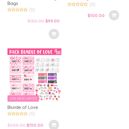
Bags
(0)
(0)
0
out
$
100.00
0
of
out
Original
Current
$
150.00
$
99.00
5
of
5
price
price
was:
is:
$150.00.
$99.00.
25% DESCUENTO
Blunde of Love
(0)
0
out
Original
Current
$
200.00
$
150.00
of