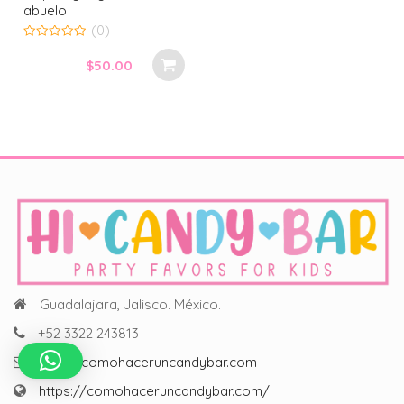
abuelo
(0)
0
out
$
50.00
of
5
Guadalajara, Jalisco. México.
+52 3322 243813
hola@comohaceruncandybar.com
https://comohaceruncandybar.com/