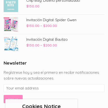
Chip Bag: Diseño personalizado
$
150.00
Invitación Digital: Spider Gwen
Price
$
150.00
–
$
200.00
range:
$150.00
Invitación Digital: Bautizo
through
Price
$
150.00
–
$
200.00
$200.00
range:
$150.00
through
Newsletter
$200.00
Regístrese hoy y sea el primero en recibir notificaciones
sobre nuevas actualizaciones.
Cookies Notice