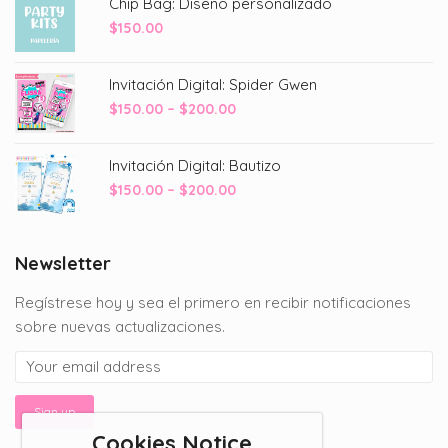
Chip Bag: Diseño personalizado
$
150.00
Invitación Digital: Spider Gwen
Price
$
150.00
–
$
200.00
range:
$150.00
Invitación Digital: Bautizo
through
Price
$
150.00
–
$
200.00
$200.00
range:
$150.00
through
Newsletter
$200.00
Regístrese hoy y sea el primero en recibir notificaciones
sobre nuevas actualizaciones.
Cookies Notice