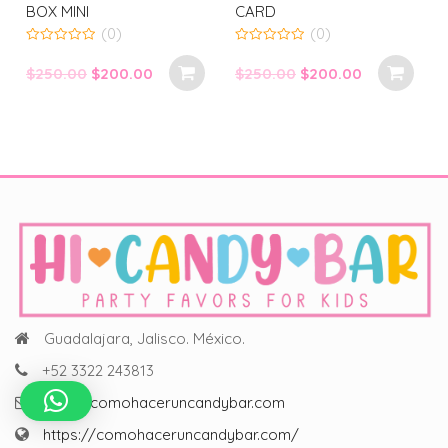
BOX MINI
CARD
(0)
(0)
0
0
out
out
Original
Current
Original
Current
$
250.00
$
200.00
$
250.00
$
200.00
of
of
5
5
price
price
price
price
was:
is:
was:
is:
$250.00.
$200.00.
$250.00.
$200.00.
Guadalajara, Jalisco. México.
+52 3322 243813
hola@comohaceruncandybar.com
https://comohaceruncandybar.com/