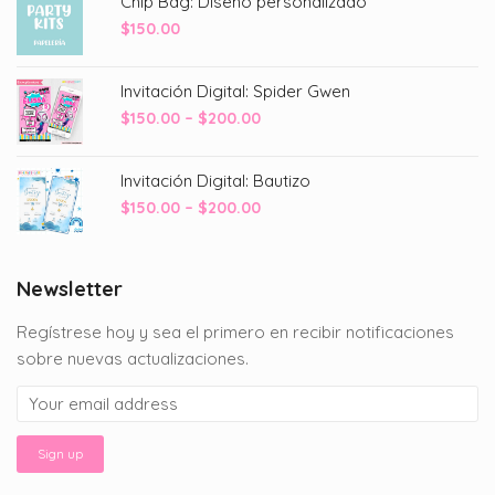
Chip Bag: Diseño personalizado
$
150.00
Invitación Digital: Spider Gwen
Price
$
150.00
–
$
200.00
range:
$150.00
Invitación Digital: Bautizo
through
Price
$
150.00
–
$
200.00
$200.00
range:
$150.00
through
Newsletter
$200.00
Regístrese hoy y sea el primero en recibir notificaciones
sobre nuevas actualizaciones.