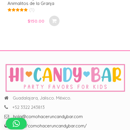
Animalitos de la Granja
(1)
5.00
out of 5
$
150.00
Guadalajara, Jalisco. México.
+52 3322 243813
hola@comohaceruncandybar.com
https://comohaceruncandybar.com/