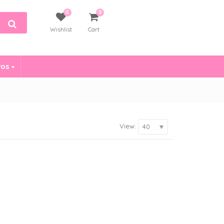
0
0
Wishlist
Cart
vos
View:
40