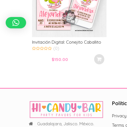
Invitación Digital: Conejito Caballito
(0)
0
out
$
150.00
of
5
Políti
Privacy
Guadalajara, Jalisco. México.
Terms o