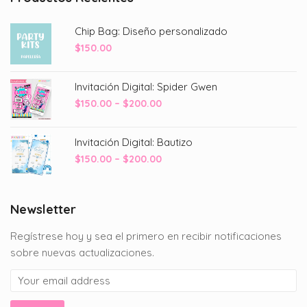
Chip Bag: Diseño personalizado
$
150.00
Invitación Digital: Spider Gwen
Price
$
150.00
–
$
200.00
range:
$150.00
Invitación Digital: Bautizo
through
Price
$
150.00
–
$
200.00
$200.00
range:
$150.00
through
Newsletter
$200.00
Regístrese hoy y sea el primero en recibir notificaciones
sobre nuevas actualizaciones.