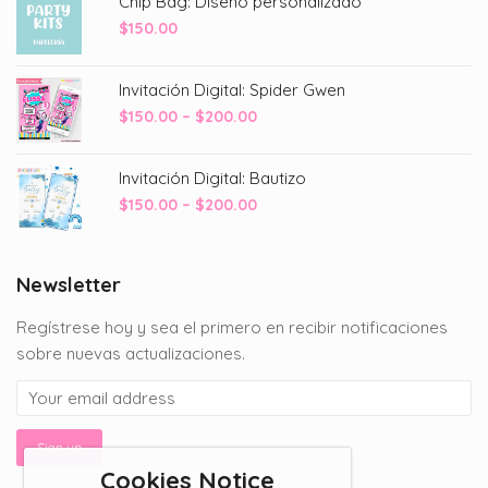
Chip Bag: Diseño personalizado
$
150.00
Invitación Digital: Spider Gwen
Price
$
150.00
–
$
200.00
range:
$150.00
Invitación Digital: Bautizo
through
Price
$
150.00
–
$
200.00
$200.00
range:
$150.00
through
Newsletter
$200.00
Regístrese hoy y sea el primero en recibir notificaciones
sobre nuevas actualizaciones.
Cookies Notice