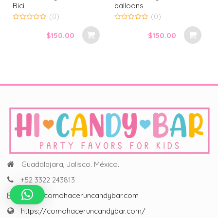
Bici
balloons
(0)
(0)
0
0
out
out
$
150.00
$
150.00
of
of
5
5
Guadalajara, Jalisco. México.
+52 3322 243813
hola@comohaceruncandybar.com
https://comohaceruncandybar.com/