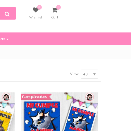
0
0
Wishlist
Cart
vos
View:
40