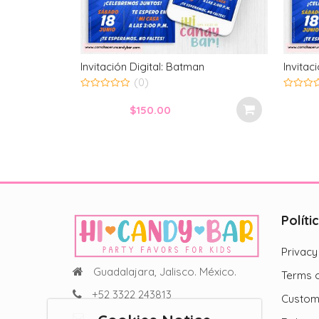
Invitación Digital: Batman
Invitac
(0)
0
0
out
out
$
150.00
of
of
5
5
Políti
Privacy
Guadalajara, Jalisco. México.
Terms o
+52 3322 243813
Custom