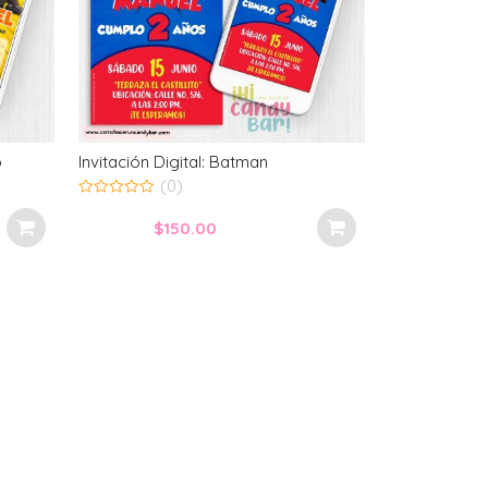
o
Invitación Digital: Batman
(0)
0
out
$
150.00
of
5