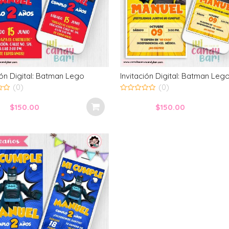
ión Digital: Batman Lego
Invitación Digital: Batman Leg
(0)
(0)
0
out
$
150.00
$
150.00
of
5