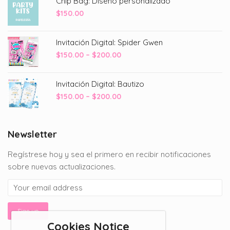
Chip Bag: Diseño personalizado
$
150.00
Invitación Digital: Spider Gwen
Price
$
150.00
–
$
200.00
range:
$150.00
Invitación Digital: Bautizo
through
Price
$
150.00
–
$
200.00
$200.00
range:
$150.00
through
Newsletter
$200.00
Regístrese hoy y sea el primero en recibir notificaciones
sobre nuevas actualizaciones.
Cookies Notice