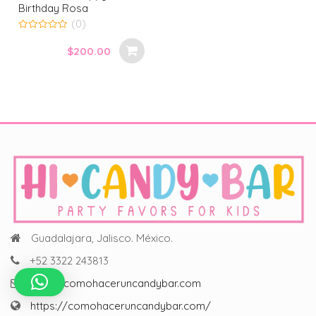
Birthday Rosa
(0)
0
out
$
200.00
of
5
Guadalajara, Jalisco. México.
+52 3322 243813
hola@comohaceruncandybar.com
https://comohaceruncandybar.com/