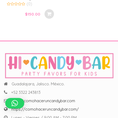
(0)
0
out
$
150.00
of
5
Guadalajara, Jalisco. México.
+52 3322 243813
hola@comohaceruncandybar.com
https://comohaceruncandybar.com/
Lunes - Viernes / 9:00 AM - 7:00 PM