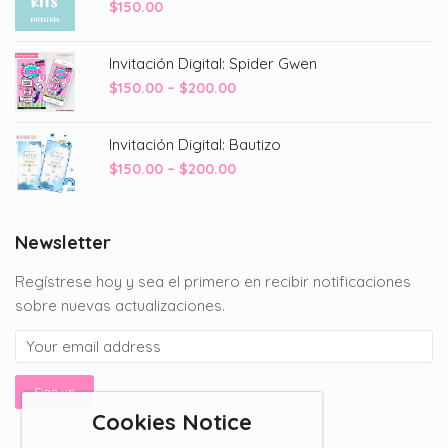
$
150.00
Invitación Digital: Spider Gwen
Price
$
150.00
–
$
200.00
range:
$150.00
Invitación Digital: Bautizo
through
Price
$
150.00
–
$
200.00
$200.00
range:
$150.00
through
Newsletter
$200.00
Regístrese hoy y sea el primero en recibir notificaciones
sobre nuevas actualizaciones.
Cookies Notice