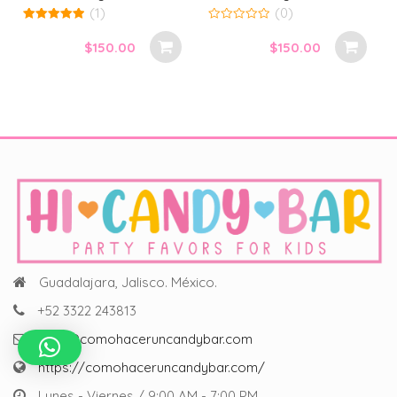
(1)
(0)
5.00
0
out of 5
out
$
150.00
$
150.00
of
5
Guadalajara, Jalisco. México.
+52 3322 243813
hola@comohaceruncandybar.com
https://comohaceruncandybar.com/
Lunes - Viernes / 9:00 AM - 7:00 PM