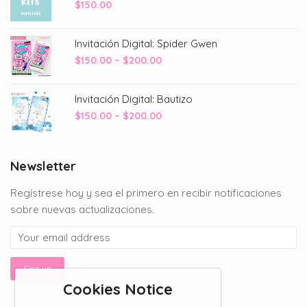
$
150.00
Invitación Digital: Spider Gwen
Price
$
150.00
–
$
200.00
range:
$150.00
Invitación Digital: Bautizo
through
Price
$
150.00
–
$
200.00
$200.00
range:
$150.00
through
Newsletter
$200.00
Regístrese hoy y sea el primero en recibir notificaciones
sobre nuevas actualizaciones.
Cookies Notice