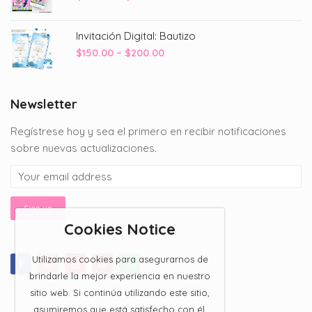
range:
$150.00
Invitación Digital: Bautizo
through
Price
$
150.00
–
$
200.00
$200.00
range:
$150.00
through
Newsletter
$200.00
Regístrese hoy y sea el primero en recibir notificaciones
sobre nuevas actualizaciones.
Cookies Notice
Utilizamos cookies para asegurarnos de
brindarle la mejor experiencia en nuestro
sitio web. Si continúa utilizando este sitio,
asumiremos que está satisfecho con él.