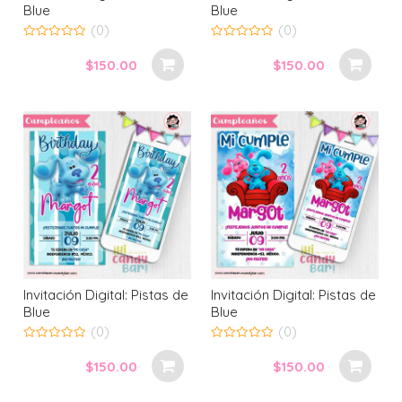
Blue
Blue
(0)
(0)
0
0
out
out
$
150.00
$
150.00
of
of
5
5
Invitación Digital: Pistas de
Invitación Digital: Pistas de
Blue
Blue
(0)
(0)
0
0
out
out
$
150.00
$
150.00
of
of
5
5